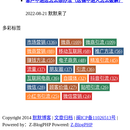
客户不进店怎么想办法（店铺不进人怎么破解）
2022-08-21
默默来了
多彩标签
市场营销 (336)
微商 (169)
微商引流 (109)
微商营销 (88)
移动互联网 (68)
推广方法 (56)
赚钱方法 (55)
电子商务 (48)
精准引流 (45)
流量 (37)
朋友圈 (37)
引流 (36)
互联网电商 (36)
自媒体 (32)
抖音引流 (32)
微信 (28)
顾客价值 (27)
贴吧引流 (26)
小红书引流 (25)
微信营销 (24)
Copyright 2014
默默博客
|
文章归档
|
闽ICP备11026513号
|
Powered by：Z-BlogPHP
Powered:
Z-BlogPHP